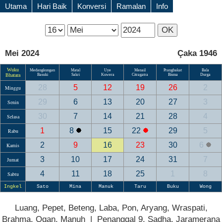
Utama
Hari Baik
Konversi
Ramalan
Info
Mei 2024
Çaka 1946
Wuku
Medangkungan
Matal
Uye
Menail
Prangbakat
Bala
Bhatara
Basuki
Sakri
Kuwera
Citragatra
Bisma
Durga
28
5
12
19
26
2
Minggu
29
6
13
20
27
3
Senin
30
7
14
21
28
4
Selasa
1
8
15
22
29
5
Rabu
2
9
16
23
30
6
Kamis
3
10
17
24
31
7
Jumat
4
11
18
25
1
8
Sabtu
Ingkel
Sato
Mina
Manuk
Taru
Buku
Wong
Luang, Pepet, Beteng, Laba, Pon, Aryang, Wraspati,
Brahma, Ogan, Manuh | Penanggal 9, Sadha, Jaramerana