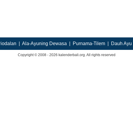
iodalan
|
Ala-Ayuning Dewasa
|
Purnama-Tilem
|
Dauh Ayu
Copyright © 2008 - 2026 kalenderbali.org. All rights reserved