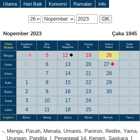
Utama
Hari Baik
Konversi
Ramalan
Info
Nopember 2023
Çaka 1945
Wuku
Prangbakat
Bala
Ugu
Wayang
Kulawu
Dukut
Bhatara
Bisma
Durga
Singajalma
Sri
Sadana
Baruna
29
5
12
19
26
3
Minggu
30
6
13
20
27
4
Senin
31
7
14
21
28
5
Selasa
1
8
15
22
29
6
Rabu
2
9
16
23
30
7
Kamis
3
10
17
24
1
8
Jumat
4
11
18
25
2
9
Sabtu
Ingkel
Buku
Wong
Sato
Mina
Manuk
Taru
-, Menga, Pasah, Menala, Umanis, Paniron, Redite, Yama,
Urungan, Pandita | Penanggal 14, Kenam, Saskara |