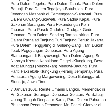
Pura Dalem Tegehe. Pura Dalem Tahak. Pura Dalem
Batuaji. Pura Dalem Tegaljaya-Batubulan. Pura
Jenengan Maspahit di Cemenggaon-Sukawati. Pura
Dalem Guwang-Sukawati. Pura Sadha Kapal. Pura
Sakenan Serangan. Pura Pekendungan Keiri-
Tabanan. Pura Pasek Gaduh di Grokgak Gede
Tabanan. Pura Dalem Sanding Tampaksiring. Pura
Dalem Purnajati Tanjung Puri Tanjung Periuk Jakarta.
Pura Dalem Tenggaling di Guliang-Bangli, Mr. Dukuh
Tetek Peguyangan-Denpasar, Pura Agung
Blambangan di Banyuwangi. Pura Dalem Agung Sri
Nararya Kresna Kepakisan Gelgel -Klungkung, Desa
Adat Munggu (Mekotekan) Mengwi-Badung. Pura
Panti Paksebali-Klungkung (Perang Jempana). Pura
Penataran Agung Margowening, Desa Balonggarut,
Sidoarjo, Jawa Timur.
7 Januari 1601. Redite Umanis Langkir. Memendak di
Pr. Sakenan-Serangan Denpasar Selatan, Pr. Batuaji
Ubung-Tengah Denpasar Barat, Pura Dalem Pahuman
Bhujangga Penatih Denpasar, Mr. Pasek Gianyar di