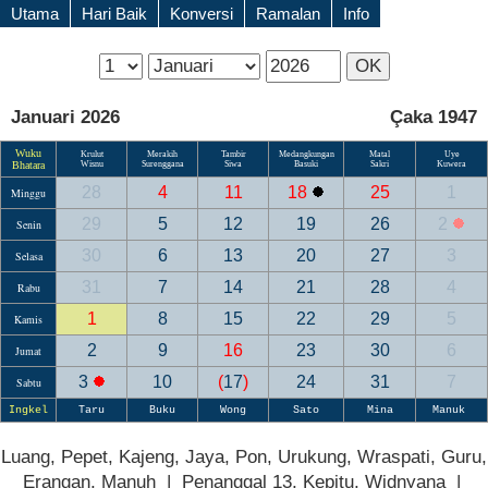
Utama
Hari Baik
Konversi
Ramalan
Info
Januari 2026
Çaka 1947
Wuku
Krulut
Merakih
Tambir
Medangkungan
Matal
Uye
Bhatara
Wisnu
Surenggana
Siwa
Basuki
Sakri
Kuwera
28
4
11
18
25
1
Minggu
29
5
12
19
26
2
Senin
30
6
13
20
27
3
Selasa
31
7
14
21
28
4
Rabu
1
8
15
22
29
5
Kamis
2
9
16
23
30
6
Jumat
3
10
(
17
)
24
31
7
Sabtu
Ingkel
Taru
Buku
Wong
Sato
Mina
Manuk
Luang, Pepet, Kajeng, Jaya, Pon, Urukung, Wraspati, Guru,
Erangan, Manuh | Penanggal 13, Kepitu, Widnyana |