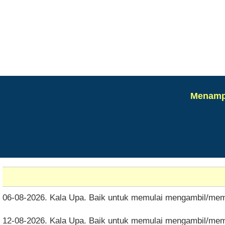
Menampi
06-08-2026. Kala Upa. Baik untuk memulai mengambil/meme
12-08-2026. Kala Upa. Baik untuk memulai mengambil/meme