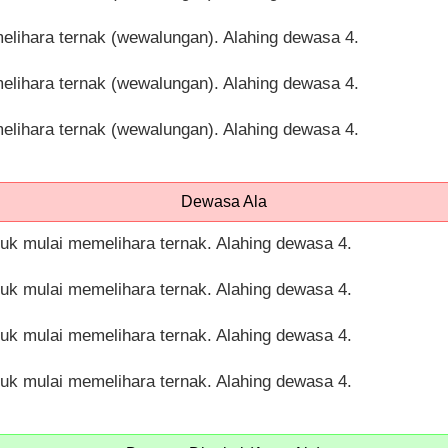
lihara ternak (wewalungan). Alahing dewasa 4.
lihara ternak (wewalungan). Alahing dewasa 4.
lihara ternak (wewalungan). Alahing dewasa 4.
Dewasa Ala
uk mulai memelihara ternak. Alahing dewasa 4.
uk mulai memelihara ternak. Alahing dewasa 4.
uk mulai memelihara ternak. Alahing dewasa 4.
uk mulai memelihara ternak. Alahing dewasa 4.