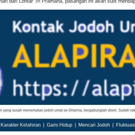
han dari Lontar Tri Pramana, pasangan ini akan sulit menda
an yang susah menemukan jodoh umat se-Dharma, bergabunglah disini. Sudah ratu
|
Karakter Kelahiran
|
Garis Hidup
|
Mencari Jodoh
|
Fluktuas