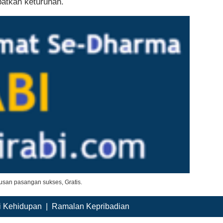
patkan keturunan.
san pasangan sukses, Gratis.
i Kehidupan
|
Ramalan Kepribadian