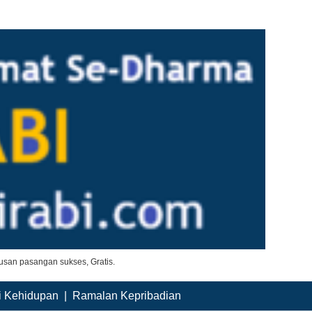
san pasangan sukses, Gratis.
i Kehidupan
|
Ramalan Kepribadian