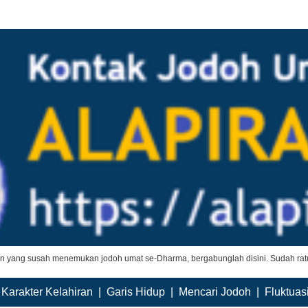
an yang susah menemukan jodoh umat se-Dharma, bergabunglah disini. Sudah ratu
|
Karakter Kelahiran
|
Garis Hidup
|
Mencari Jodoh
|
Fluktuas