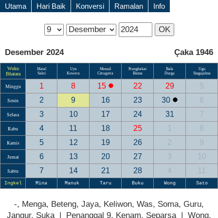
Utama
Hari Baik
Konversi
Ramalan
Info
Desember 2024
Çaka 1946
Wuku
Matal
Uye
Menail
Prangbakat
Bala
Ugu
Bhatara
Sakri
Kuwera
Citragatra
Bisma
Durga
Singajalma
1
8
15
22
29
5
Minggu
2
9
16
23
30
6
Senin
3
10
17
24
31
7
Selasa
4
11
18
25
1
8
Rabu
5
12
19
26
2
9
Kamis
6
13
20
27
3
10
Jumat
7
14
21
28
4
11
Sabtu
Ingkel
Mina
Manuk
Taru
Buku
Wong
Sato
-, Menga, Beteng, Jaya, Keliwon, Was, Soma, Guru,
Jangur, Suka | Penanggal 9, Kenam, Separsa | Wong,