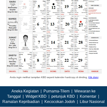
Anda ingin melihat tampilan KBD seperti kalender hardcopy di dinding,
Klik disini
Aneka Kegiatan
|
Purnama-Tilem
|
Wewaran ke
Tanggal
|
Widget KBD
|
petunjuk KBD
|
Komentar
|
Ramalan Kepribadian
|
Kecocokan Jodoh
|
Libur Nasional