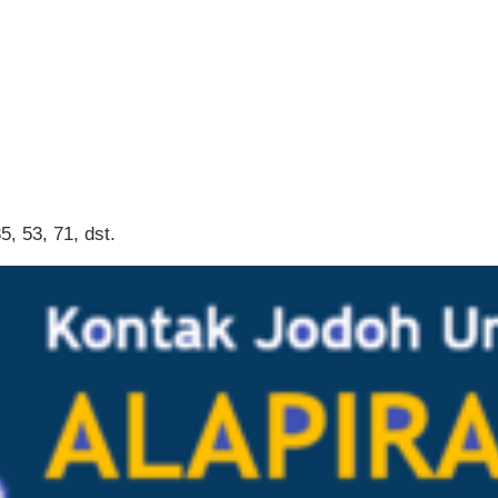
, 53, 71, dst.